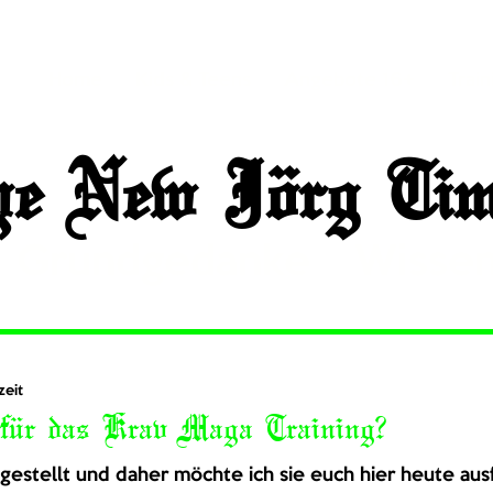
Home
Kids & Teens
Angebote 16+
Train
he New Jörg Tim
Grundgedanke
Wisse
idigung
zeit
 für das Krav Maga Training?
 gestellt und daher möchte ich sie euch hier heute aus