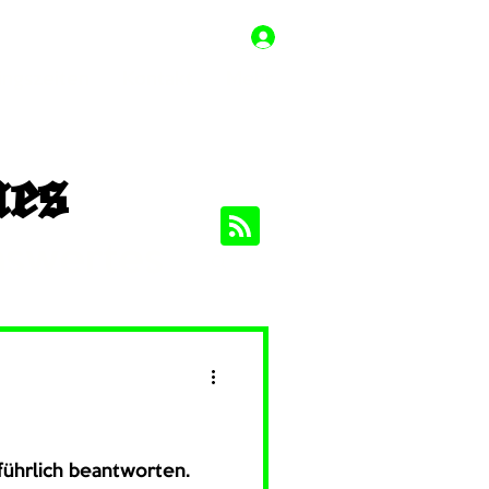
ingszeiten
Kontakt
Mehr
es
nswertes
führlich beantworten.