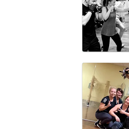
dem deine Ausdauer,
eglichkeit. Dieses Workout
ltag zu kommen.
au
erlernbar. Die
eiteinheiten und nicht durch
ann jeder, vom Hobbysportler
 bis zum Senioren sein
ichen. Kaum eine andere
iedlichen Menschen zugänglich.
kt
ehmen, brauchst du nicht mit
Bewegungen funktionieren
ezeichnet. Kickboxen ist eine
elligkeit, Flexibilität und
. Intensives Schattenboxen
 in Schwung – die besten
ierten Körper.