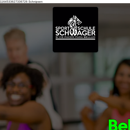
1164533627336726
Schnipsen
Be