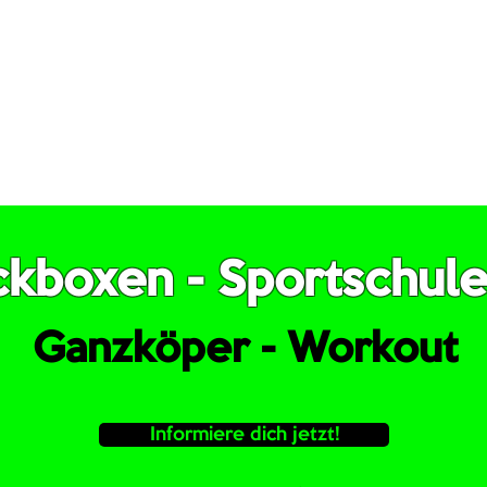
 statt. Die
und sorgfältig 
ehmer kennen sich
Lehrern unterrichtet
wickeln ein
Erfahrung und Wis
haftsgefühl.
ickboxen - Sportschul
Ganzköper - Workout
Informiere dich jetzt!