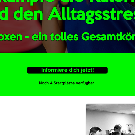
d den Alltagsstre
boxen - ein tolles Gesamtk
Informiere dich jetzt!
Noch 4 Startplätze verfügbar
orkout
körper-Workout, bei dem du
 und deinen Körper straffst