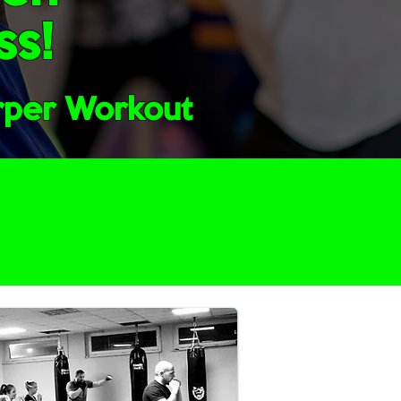
ss!
örper Workout