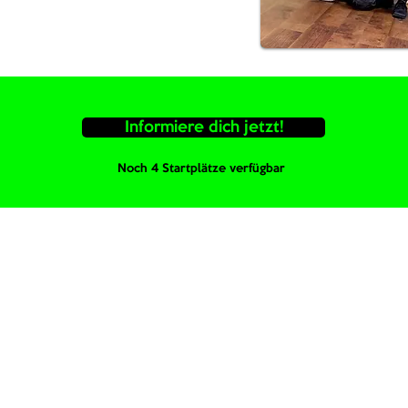
Informiere dich jetzt!
Noch 4 Startplätze verfügbar
Qualität aus Leidenschaft
 IN FESTEN
GUT AUSGE
UPPEN
TRAI
 findet in festen
Du wirst von gut 