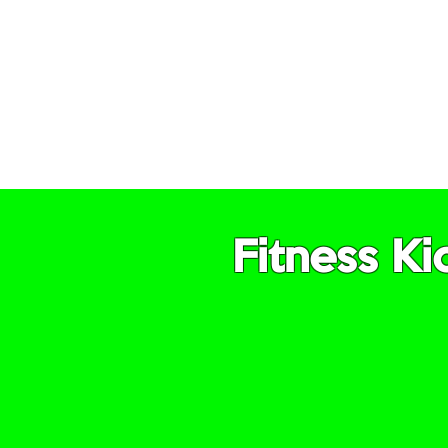
Gruppen
Gruppenteiln
und ent
Gemeinsc
Fitness K