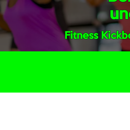
un
Fitness Kick
Ganzkörper-W
Fitness Kickboxen ist ein Ganz
jede Menge Kalorien verbrennst