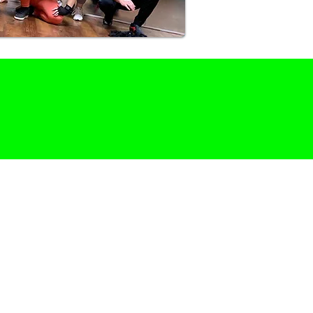
BILDETE
NER
ausgebildeten