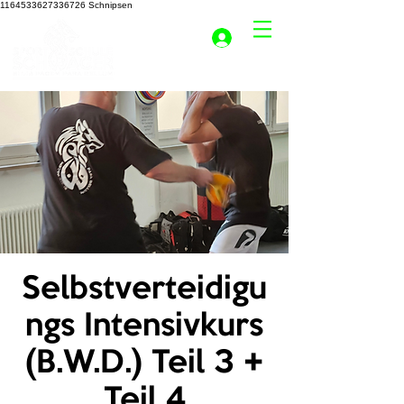
1164533627336726
Schnipsen
Selbstverteidigu
ngs Intensivkurs
(B.W.D.) Teil 3 +
Teil 4