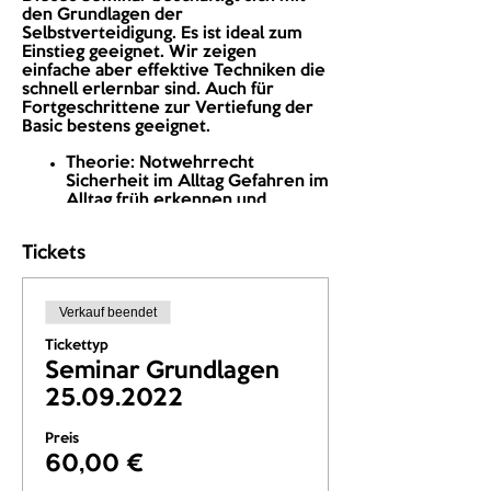
den Grundlagen der
Selbstverteidigung. Es ist ideal zum
Einstieg geeignet. Wir zeigen
einfache aber effektive Techniken die
schnell erlernbar sind. Auch für
Fortgeschrittene zur Vertiefung der
Basic bestens geeignet.
Theorie: Notwehrrecht
Sicherheit im Alltag Gefahren im
Alltag früh erkennen und
vermeiden Rundumsicht
Taktisches Verhalten,
Tickets
Fluchtwege erkennen
Praxis: Stabiler und sicherer
Stand Beinarbeit Grundlagen
Verkauf beendet
des Stand up Fight Ringerische
Basic
Tickettyp
Abwehrtechnik: Abwehr gegen
Seminar Grundlagen
Schläge Befreiung aus div.
Griffen
25.09.2022
Schlagtechnik: Schläge mit
offener Hand Hammerfaust
Preis
Beintechniken: Lerne einfache
60,00 €
Fußtritte und Kniestöße zur
Verteidigung.