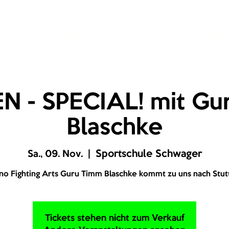
Home
Kids & Teens
Angebote 16+
Train
N - SPECIAL! mit Gu
Blaschke
Sa., 09. Nov.
  |  
Sportschule Schwager
pino Fighting Arts Guru Timm Blaschke kommt zu uns nach Stutt
Tickets stehen nicht zum Verkauf