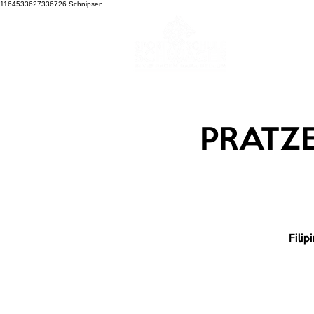
1164533627336726
Schnipsen
PRATZE
Fili