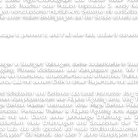
ns, Jack Reacher oder Mission Impossible 3. Andy N
ngen verschiedener Martial-Arts Systeme mit einfließ
 die unter realen Bedingungen auf der Straße schnell 
pe it, prevent it, and if all else fails, utilise it oursel
wager in Stuttgart Vaihingen, deine Anlaufstelle in S
igung, Fitness Kickboxen und Kampfsport geht. Wir b
e ein intensives, strukturiertes und effektives Trainin
ence Lab mit seinem DNA in unser Repertoire mit auf
ind Schulleiter und Defence Lab Lead Instructor Jörg 
nen Kampfsportarten wie Filipino Fighting Arts, Ving
a Defcon Master Instructor, Krav Maga Defcon Police
ructor, Personal Trainer & Filipino Fighting Arts App
ab mit ein. Durch seine jahrelange Erfahrung als 
ußerdem viele Erfahrungen und Situationen der “Str
Lab, das sich speziell auf reale Straßensituatione
Grappler” Oli Ramoli, der über 7 Jahre Kampfsport (MM