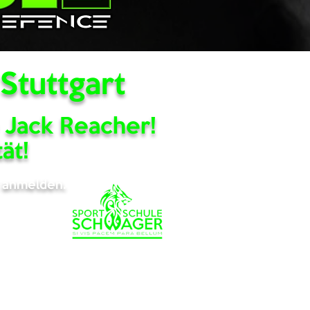
Stuttgart
e Jack Reacher!
ät!
t anmelden.