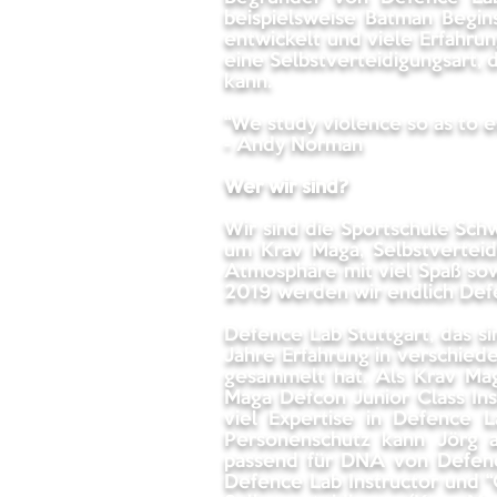
beispielsweise Batman Begi
entwickelt und viele Erfahru
eine Selbstverteidigungsart,
kann.
“We study violence so as to esca
- Andy Norman
Wer wir sind?
Wir sind die Sportschule Sch
um Krav Maga, Selbstverteid
Atmosphäre mit viel Spaß sowi
2019 werden wir endlich Def
Defence Lab Stuttgart, das s
Jahre Erfahrung in verschiede
gesammelt hat. Als Krav Mag
Maga Defcon Junior Class Inst
viel Expertise in Defence L
Personenschutz kann Jörg a
passend für DNA von Defence 
Defence Lab Instructor und “