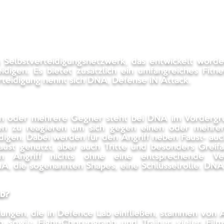
 Selbstverteidigungsnetzwerk, das entwickelt worden
eidigen. Es bietet zusätzlich ein umfangreiches Fit
teidigung nennt sich DNA, Defense iN Attack.
n oder mehrere Gegner steht bei DNA im Vordergrun
ionen zu reagieren um sich gegen einen oder mehr
igen. Dabei werden für den Angriff neben Faust- au
ust genutzt, aber auch Tritte und besonders Greifan
in Angriff nichts ohne eine entsprechende Vert
A, die sogenannten Shapes, eine Schlüsselrolle. DNA 
ab?
lungen, die in Defence Lab einfließen, stammen von
sowie Fight-Choreograph und Trainer vieler Film