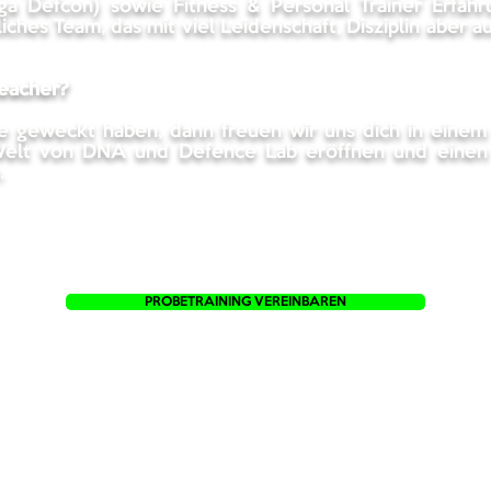
ga Defcon) sowie Fitness & Personal Trainer Erfahr
iches Team, das mit viel Leidenschaft, Disziplin aber a
Reacher?
se geweckt haben, dann freuen wir uns dich in einem
 Welt von DNA und Defence Lab eröffnen und einen e
.
PROBETRAINING VEREINBAREN