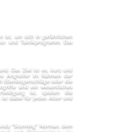
 ist, um sich in gefährlichen
ness- und Taktikprogramm. Das
d. Das Ziel ist es, kurz und
ere Angreifer im Rahmen der
ch Ellenbogenschläge oder die
griffe sind ein wesentliches
eidigung ist, spielen die
ist dabei für jedes Alter und
 Andy “Storming” Norman, dem
stars und Filmprojekten wie