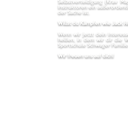
Selbstverteidigung (Krav Ma
Instruktoren ein außerordentl
der Sache ist.
Willst du Kämpfen wie Jack 
Wenn wir jetzt dein Interes
heißen, in dem wir dir die
Sportschule Schwager Familie
Wir freuen uns auf dich!