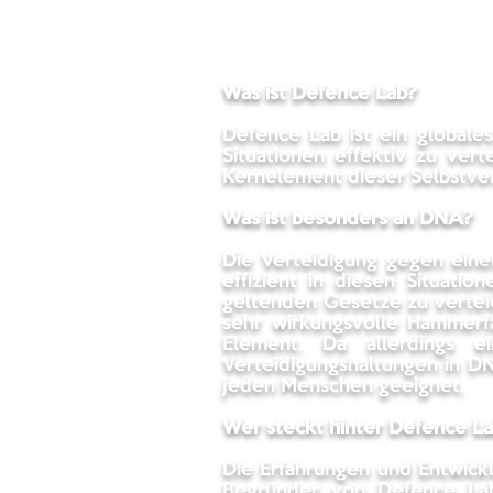
Was ist Defence Lab?
Defence Lab ist ein globales
Situationen effektiv zu vert
Kernelement dieser Selbstver
Was ist besonders an DNA?
Die Verteidigung gegen eine
effizient in diesen Situat
geltenden Gesetze zu verteid
sehr wirkungsvolle Hammerfa
Element. Da allerdings e
Verteidigungshaltungen in DN
jeden Menschen geeignet.
Wer steckt hinter Defence L
Die Erfahrungen und Entwick
Begründer von Defence Lab 