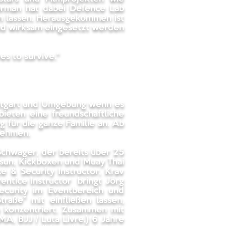
orman hat dabei Defence Lab
en lassen. Herausgekommen ist
und wirksam eingesetzt werden
ves to survive.“
tuttgart und Umgebung wenn es
ieten eine freundschaftliche
g für die ganze Familie an. Ab
nehmen.
Schwager, der bereits über 25
 Tsun, Kickboxen und Muay Thai
 & Security Instructor, Krav
rentice Instructor bringt Jörg
Security im Eventbereich und
aße” mit einfließen lassen,
n konzentriert. ​Zusammen mit
A, BJJ / Luta Livre,) 6 Jahre