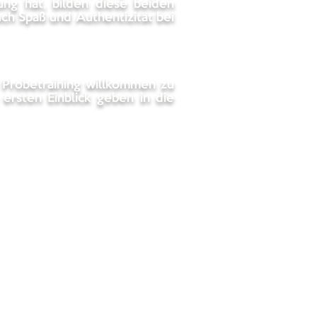
ung hat, bilden diese beiden
uch Spaß und Authentizität bei
 Probetraining willkommen zu
rsten Einblick geben in die