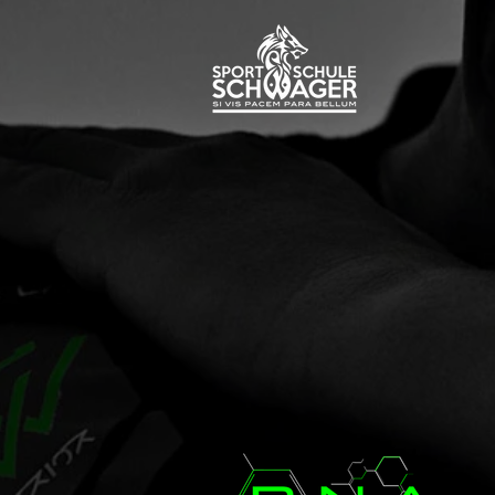
1164533627336726
Schnipsen