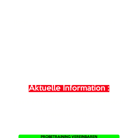
Home
Kids & Teens
Angebote 16+
Train
Aktuelle Information :
Training ist nur nach Anmeldung möglich!
Wir freuen uns auf euch!
PROBETRAINING VEREINBAREN