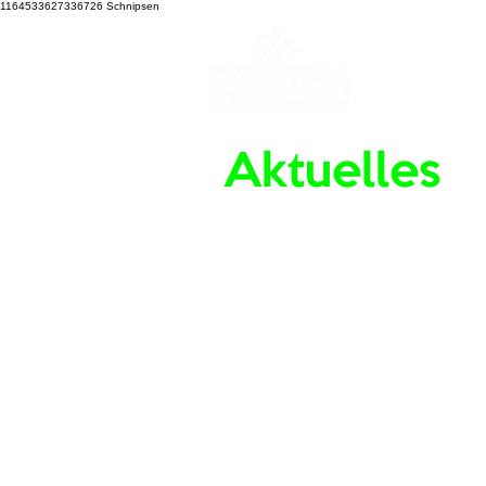
1164533627336726
Schnipsen
Aktuelles