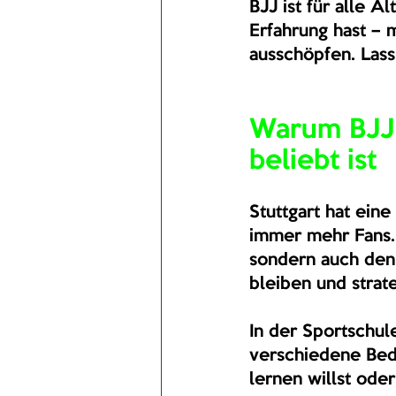
BJJ ist für alle A
Erfahrung hast – 
ausschöpfen. Lass
Warum BJJ 
beliebt ist
Stuttgart hat ein
immer mehr Fans. D
sondern auch den G
bleiben und strat
In der Sportschul
verschiedene Bedü
lernen willst oder