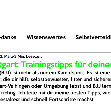
Home
Kids & Teens
Angebote 16+
Train
edanke
Wissenswertes
Selbstverteid
3. März
3 Min. Lesezeit
tgart: Trainingstipps für deine
 (BJJ) ist mehr als nur ein Kampfsport. Es ist eine
 die dir hilft, selbstbewusster, fitter und sicher
art-Vaihingen oder Umgebung lebst und BJJ lern
 richtig. Ich teile mit dir meine besten Tipps, wie
gestaltest und schnell Fortschritte machst.