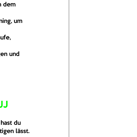
h dem 
ning, um 
ufe, 
en und 
JJ
 hast du 
igen lässt.