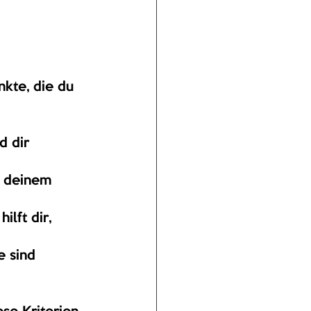
nkte, die du 
d dir 
u deinem 
ilft dir, 
 sind 