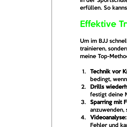
In der Sportschul
erfüllen. So kanns
Effektive T
Um im BJJ schnell
trainieren, sonde
meine Top-Metho
Technik vor Kr
bedingt, wenn 
Drills wieder
festigt deine
Sparring mit 
anzuwenden, s
Videoanalyse:
Fehler und ka