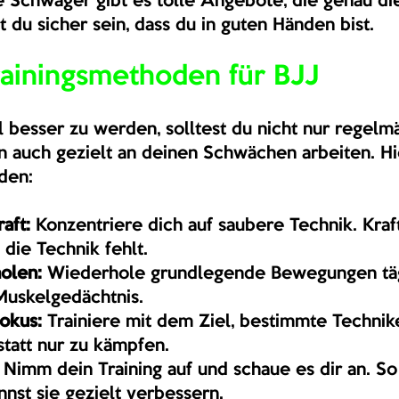
e Schwager gibt es tolle Angebote, die genau die
t du sicher sein, dass du in guten Händen bist.
rainingsmethoden für BJJ
 besser zu werden, solltest du nicht nur regelmä
rn auch gezielt an deinen Schwächen arbeiten. Hi
den:
aft:
 Konzentriere dich auf saubere Technik. Kraft 
die Technik fehlt.
holen:
 Wiederhole grundlegende Bewegungen täg
 Muskelgedächtnis.
Fokus:
 Trainiere mit dem Ziel, bestimmte Technik
tatt nur zu kämpfen.
 Nimm dein Training auf und schaue es dir an. So
nnst sie gezielt verbessern.