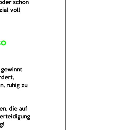
 oder schon 
ial voll 
o 
 gewinnt 
dert, 
n, ruhig zu 
n, die auf 
erteidigung 
g!