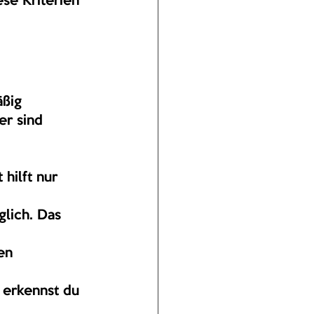
se Kriterien 
ßig 
er sind 
hilft nur 
lich. Das 
en 
 erkennst du 